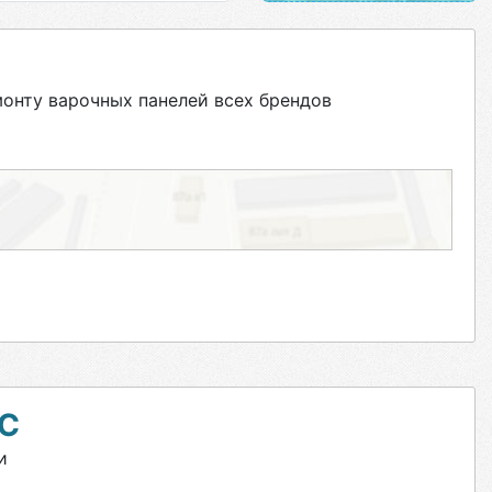
нту варочных панелей всех брендов
С
и