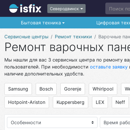
Поиск по 
Северодвинск
Бытовая техника
Цифровая тех
Сервисные центры
Ремонт техники
Варочные па
Ремонт варочных пан
Мы нашли для вас 3 сервисных центра по ремонту ва
пользователей. При необходимости
оставьте заявку
наличие дополнительных удобств.
Samsung
Bosch
Gorenje
Whirlpool
We
Hotpoint-Ariston
Kuppersberg
LEX
Neff
Особенности