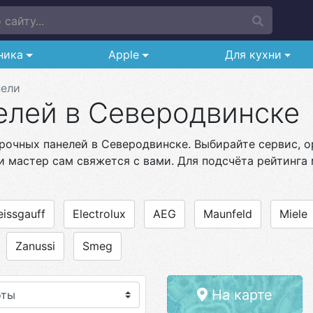
сайту...
ника
Apple
Для кухни
нели
елей в Северодвинске
рочных панелей в Северодвинске. Выбирайте сервис, ор
и мастер сам свяжется с вами. Для подсчёта рейтинга 
issgauff
Electrolux
AEG
Maunfeld
Miele
Zanussi
Smeg
На карте