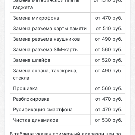
Замена материнской платы
от 1310
руб.
гаджета
Замена микрофона
от 470
руб.
Замена разъема карты памяти
от 510
руб.
Замена разъема наушников
от 490
руб.
Замена разъёма SIM-карты
от 560
руб.
Замена шлейфа
от 520
руб.
Замена экрана, тачскрина,
от 490
руб.
стекла
Прошивка
от 560
руб.
Разблокировка
от 470
руб.
Русификация смартфона
от 470
руб.
Чистка динамиков
от 530
руб.
В таблице указан примерный диапазон цен по