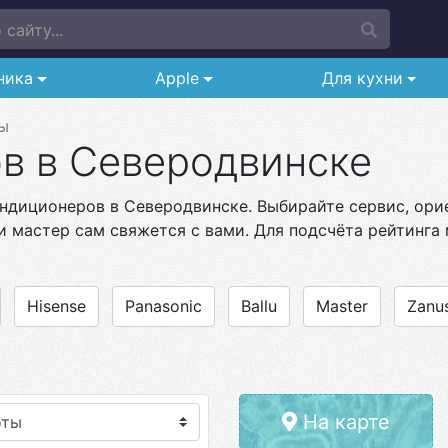
сайту...
ника
Apple
Для кухни
ы
в в Северодвинске
ндиционеров в Северодвинске. Выбирайте сервис, орие
и мастер сам свяжется с вами. Для подсчёта рейтинга 
Hisense
Panasonic
Ballu
Master
Zanus
На карте