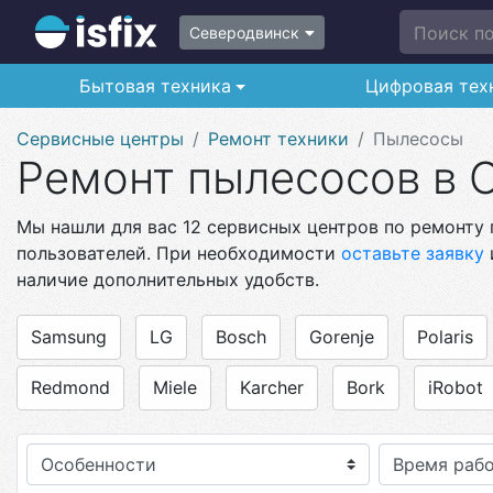
Поиск по 
Северодвинск
Бытовая техника
Цифровая тех
Сервисные центры
Ремонт техники
Пылесосы
Ремонт пылесосов в 
Мы нашли для вас 12 сервисных центров по ремонту 
пользователей. При необходимости
оставьте заявку
наличие дополнительных удобств.
Samsung
LG
Bosch
Gorenje
Polaris
Redmond
Miele
Karcher
Bork
iRobot
Особенности