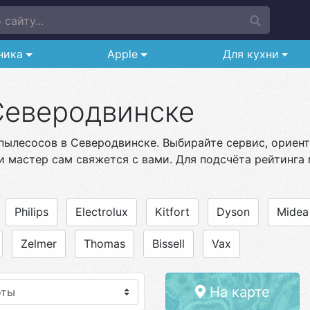
сайту...
ника
Apple
Для кухни
Северодвинске
пылесосов в Северодвинске. Выбирайте сервис, ориенти
и мастер сам свяжется с вами. Для подсчёта рейтинга 
Philips
Electrolux
Kitfort
Dyson
Midea
Zelmer
Thomas
Bissell
Vax
На карте